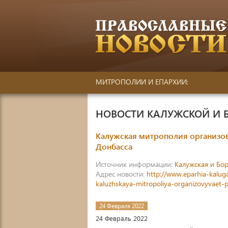
МИТРОПОЛИИ И ЕПАРХИИ:
НОВОСТИ КАЛУЖСКОЙ И 
Калужская митрополия организо
Донбасса
Источник информации:
Калужская и Бор
Адрес новости:
http://www.eparhia-kalug
kaluzhskaya-mitropoliya-organizovyvaet
24 Февраля 2022
24 Февраль 2022