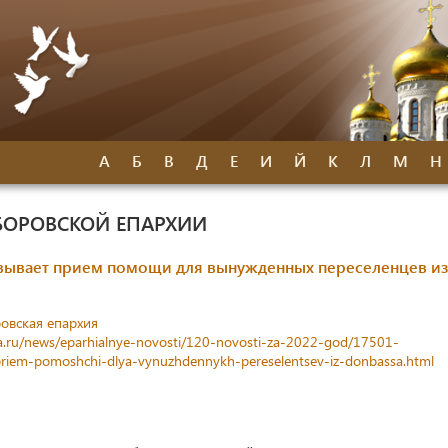
А
Б
В
Д
Е
И
Й
К
Л
М
Н
БОРОВСКОЙ ЕПАРХИИ
вывает прием помощи для вынужденных переселенцев из
овская епархия
a.ru/news/eparhialnye-novosti/120-novosti-za-2022-god/17501-
-priem-pomoshchi-dlya-vynuzhdennykh-pereselentsev-iz-donbassa.html