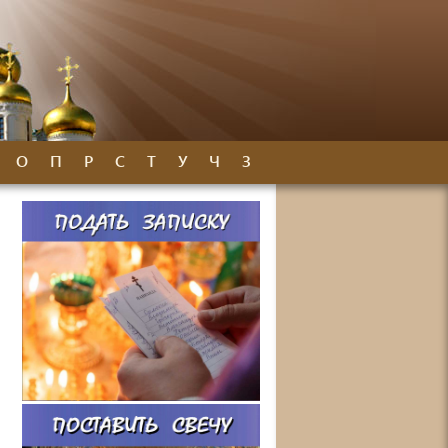
О
П
Р
С
Т
У
Ч
З