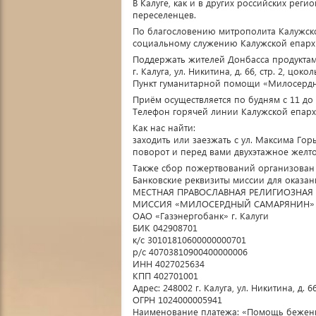
В Калуге, как и в других российских ре
переселенцев.
По благословению митрополита Калужско
социальному служению Калужской епарх
Поддержать жителей Донбасса продукта
г. Калуга, ул. Никитина, д. 66, стр. 2, цоко
Пункт гуманитарной помощи «Милосерд
Приём осуществляется по будням с 11 до 
Телефон горячей линии Калужской епарх
Как нас найти:
заходить или заезжать с ул. Максима Го
поворот и перед вами двухэтажное желт
Также сбор пожертвований организован 
Банковские реквизиты миссии для оказа
МЕСТНАЯ ПРАВОСЛАВНАЯ РЕЛИГИОЗНАЯ 
МИССИЯ «МИЛОСЕРДНЫЙ САМАРЯНИН» 
ОАО «Газэнергобанк» г. Калуги
БИК 042908701
к/с 30101810600000000701
р/с 40703810900400000006
ИНН 4027025634
КПП 402701001
Адрес: 248002 г. Калуга, ул. Никитина, д. 6
ОГРН 1024000005941
Наименование платежа: «Помощь бежен