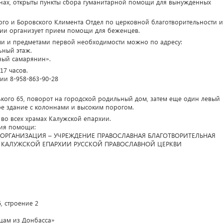
гионах, открыты пункты сбора гуманитарной помощи для вынужденных
го и Боровского Климента Отдел по церковной благотворительности и
ии организует прием помощи для беженцев.
ми и предметами первой необходимости можно по адресу:
льный этаж.
ный самарянин».
17 часов.
ии 8-958-863-90-28
рького 65, поворот на городской родильный дом, затем еще один левый
ое здание с колоннами и высоким порогом.
во всех храмах Калужской епархии.
ния помощи:
ОРГАНИЗАЦИЯ – УЧРЕЖДЕНИЕ ПРАВОСЛАВНАЯ БЛАГОТВОРИТЕЛЬНАЯ
КАЛУЖСКОЙ ЕПАРХИИ РУССКОЙ ПРАВОСЛАВНОЙ ЦЕРКВИ
6, строение 2
цам из Донбасса»