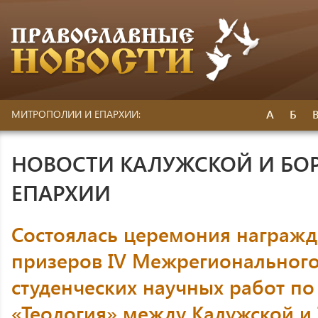
А
Б
МИТРОПОЛИИ И ЕПАРХИИ:
НОВОСТИ КАЛУЖСКОЙ И БО
ЕПАРХИИ
Состоялась церемония награжд
призеров IV Межрегионального
студенческих научных работ п
«Теология» между Калужской и