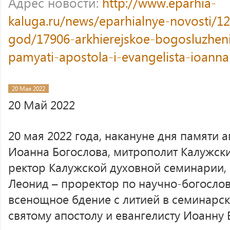
Адрес новости:
http://www.eparhia-
kaluga.ru/news/eparhialnye-novosti/12
god/17906-arkhierejskoe-bogosluzhen
pamyati-apostola-i-evangelista-ioann
20 Мая 2022
20 Май 2022
20 мая 2022 года, накануне дня памяти а
Иоанна Богослова, митрополит Калужски
ректор Калужской духовной семинарии, 
Леонид – проректор по научно-богосло
всенощное бдение с литией в семинарс
святому апостолу и евангелисту Иоанну 