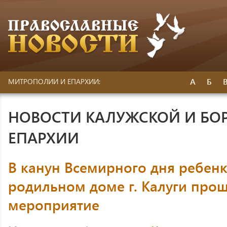
А
Б
МИТРОПОЛИИ И ЕПАРХИИ:
НОВОСТИ КАЛУЖСКОЙ И БО
ЕПАРХИИ
В канун Всемирного дня ребенк
родильном доме г. Калуги про
мероприятие