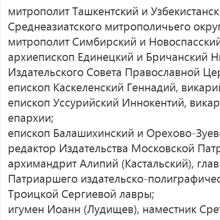
митрополит Ташкентский и Узбекистанск
Среднеазиатского митрополичьего округ
митрополит Симбирский и Новоспасский
архиепископ Единецкий и Бричанский Н
Издательского Совета Православной Це
епископ Каскеленский Геннадий, викари
епископ Уссурийский Иннокентий, вика
епархии;
епископ Балашихинский и Орехово-Зуев
редактор Издательства Московской Пат
архимандрит Алипий (Кастальский), гла
Патриаршего издательско-полиграфичес
Троицкой Сергиевой лавры;
игумен Иоанн (Лудищев), наместник Сре