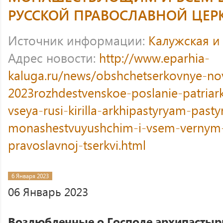
РУССКОЙ ПРАВОСЛАВНОЙ ЦЕР
Источник информации:
Калужская и
Адрес новости:
http://www.eparhia-
kaluga.ru/news/obshchetserkovnye-no
2023rozhdestvenskoe-poslanie-patria
vseya-rusi-kirilla-arkhipastyryam-pas
monashestvuyushchim-i-vsem-vernym
pravoslavnoj-tserkvi.html
6 Января 2023
06 Январь 2023
Возлюбленные о Господе архипастыри