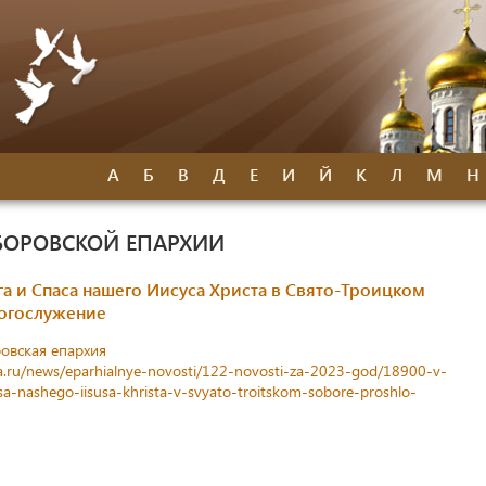
А
Б
В
Д
Е
И
Й
К
Л
М
Н
БОРОВСКОЙ ЕПАРХИИ
га и Спаса нашего Иисуса Христа в Свято-Троицком
огослужение
овская епархия
a.ru/news/eparhialnye-novosti/122-novosti-za-2023-god/18900-v-
a-nashego-iisusa-khrista-v-svyato-troitskom-sobore-proshlo-