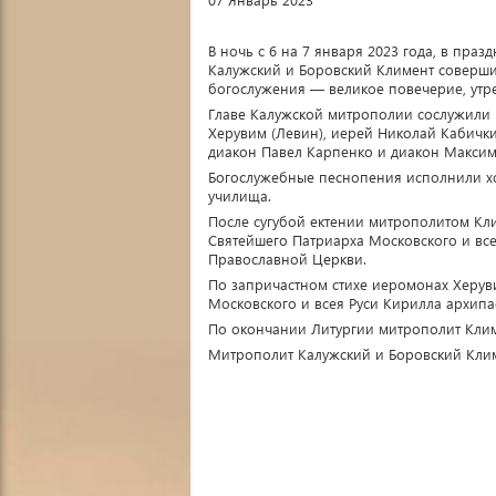
В ночь с 6 на 7 января 2023 года, в пра
Калужский и Боровский Климент соверши
богослужения — великое повечерие, утр
Главе Калужской митрополии сослужили 
Херувим (Левин), иерей Николай Кабичк
диакон Павел Карпенко и диакон Максим
Богослужебные песнопения исполнили хо
училища.
После сугубой ектении митрополитом Кл
Святейшего Патриарха Московского и все
Православной Церкви.
По запричастном стихе иеромонах Херуви
Московского и всея Руси Кирилла архип
По окончании Литургии митрополит Климе
Митрополит Калужский и Боровский Клим