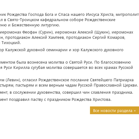
здник Рождества Господа Бога и Спаса нашего Иисуса Христа, митрополит
л в Свято-Троицком кафедральном соборе Рождественские
еню и Божественную литургию.
иеромонах Феофан (Сурин), иеромонах Алексий (Щукин), иеромонах
ин, протодиакон Алексий Хамтеев, протодиакон Сергий Комаров,
 Тихоцкий.
р Калужской духовной семинарии и хор Калужского духовного
иментом была вознесена молитва о Святой Руси. По благословению
я Руси Кирилла сугубая молитва совершается во всех храмах Русской
м (Левин), огласил Рождественское послание Святейшего Патриарха
астырям, пастырям и всем верным чадам Русской Православной Церкви.
нт, в сослужении духовенства, совершил чин славления праздника.
ент поздравил паству с праздником Рождества Христова.
Все новости раздела »