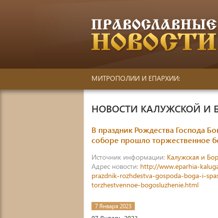
МИТРОПОЛИИ И ЕПАРХИИ:
НОВОСТИ КАЛУЖСКОЙ И 
В праздник Рождества Господа Бо
соборе прошло торжественное б
Источник информации:
Калужская и Бор
Адрес новости:
http://www.eparhia-kalug
prazdnik-rozhdestva-gospoda-boga-i-spas
torzhestvennoe-bogosluzhenie.html
7 Января 2023
07 Январь 2023