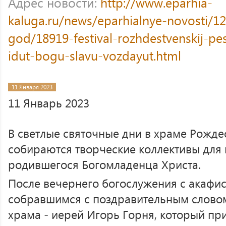
Адрес новости:
http://www.eparhia-
kaluga.ru/news/eparhialnye-novosti/12
god/18919-festival-rozhdestvenskij-pes
idut-bogu-slavu-vozdayut.html
11 Января 2023
11 Январь 2023
В светлые святочные дни в храме Рожде
собираются творческие коллективы для
родившегося Богомладенца Христа.
После вечернего богослужения с акафис
собравшимся с поздравительным словом
храма - иерей Игорь Горня, который пр