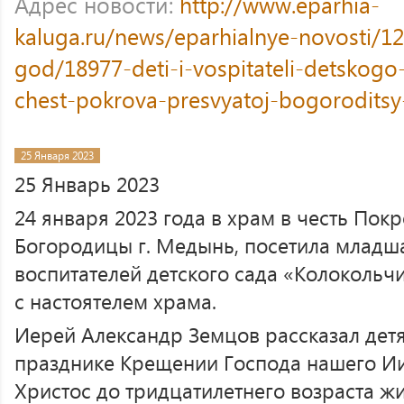
Адрес новости:
http://www.eparhia-
kaluga.ru/news/eparhialnye-novosti/12
god/18977-deti-i-vospitateli-detskogo
chest-pokrova-presvyatoj-bogorodits
25 Января 2023
25 Январь 2023
24 января 2023 года в храм в честь Пок
Богородицы г. Медынь, посетила младша
воспитателей детского сада «Колокольчи
с настоятелем храма.
Иерей Александр Земцов рассказал дет
празднике Крещении Господа нашего Иис
Христос до тридцатилетнего возраста ж