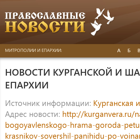
А
Б
МИТРОПОЛИИ И ЕПАРХИИ:
НОВОСТИ КУРГАНСКОЙ И Ш
ЕПАРХИИ
Источник информации:
Курганская 
Адрес новости:
http://kurganvera.ru/n
bogoyavlenskogo-hrama-goroda-petuh
krasnikov-sovershil-panihidu-po-voi