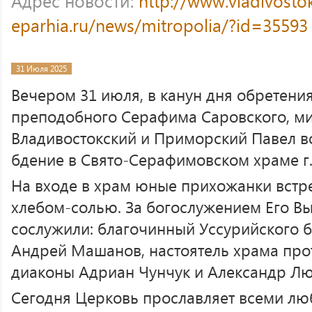
Адрес новости:
http://www.vladivosto
eparhia.ru/news/mitropolia/?id=35593
31 Июля 2025
Вечером 31 июля, в канун дня обретени
преподобного Серафима Саровского, м
Владивостокский и Приморский Павел в
бдение в Свято-Серафимовском храме г.
На входе в храм юные прихожанки встр
хлебом-солью. За богослужением Его В
сослужили: благочинный Уссурийского 
Андрей Машанов, настоятель храма про
диаконы Адриан Чунчук и Александр Л
Сегодня Церковь прославляет всеми л