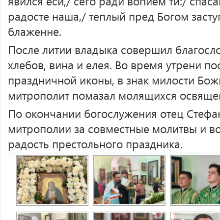
явился еси,/ сего ради вопием ти:/ спас
радосте наша,/ теплый пред Богом заст
блаженне.
После литии владыка совершил благосл
хлебов, вина и елея. Во время утрени п
праздничной иконы, в знак милости Бож
митрополит помазал молящихся освяще
По окончании богослужения отец Стефа
митрополии за совместные молитвы и в
радость престольного праздника.