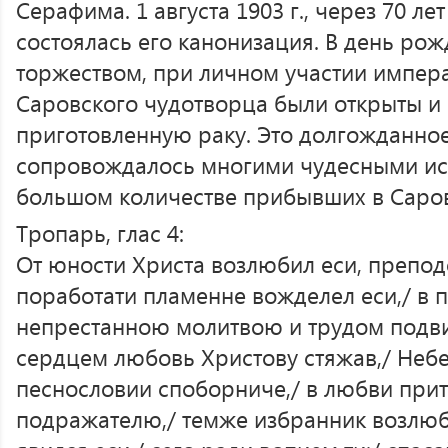
Серафима. 1 августа 1903 г., через 70 ле
состоялась его канонизация. В день рож
торжеством, при личном участии импера
Саровского чудотворца были открыты и
приготовленную раку. Это долгожданно
сопровождалось многими чудесными ис
большом количестве прибывших в Саров
Тропарь, глас 4:
От юности Христа возлюбил еси, препод
поработати пламенне вожделел еси,/ в 
непрестанною молитвою и трудом подви
сердцем любовь Христову стяжав,/ Не
песнословии споборниче,/ в любви при
подражателю,/ темже избранник возлю